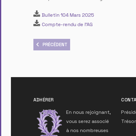
Bulletin 104 Mars 2025
Compte-rendu de l'AG
ARTICLE PRÉCÉDENT : BULLETIN 105 – MARS 
PRÉCÉDENT
ADHÉRER
CONTA
En nous rejoignant,
Présid
vous serez associé
Trésor
à nos nombreuses