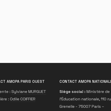
2026
CT AMOPA PARIS OUEST
CONTACT AMOPA NATIONAL
ente :
Sylviane MURGUET
Siège social :
Ministère de
ière :
Odile COIFFIER
l’Éducation nationale, 110 r
Grenelle - 75007 Paris –