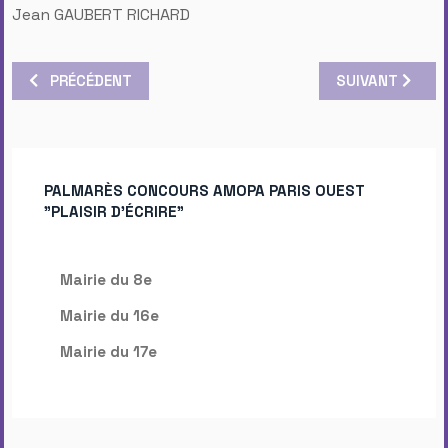
Jean GAUBERT RICHARD
ARTICLE PRÉCÉDENT : POST DE HÉLÈNE BODENEZ, 1ER JUIN
ARTICLE SUIVA
PRÉCÉDENT
SUIVANT
PALMARÈS CONCOURS AMOPA PARIS OUEST
"PLAISIR D'ÉCRIRE"
Mairie du 8e
Mairie du 16e
Mairie du 17e