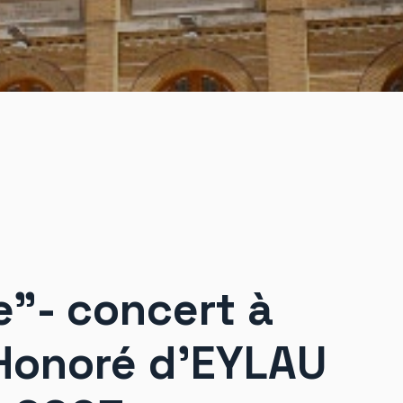
e"- concert à
t Honoré d’EYLAU