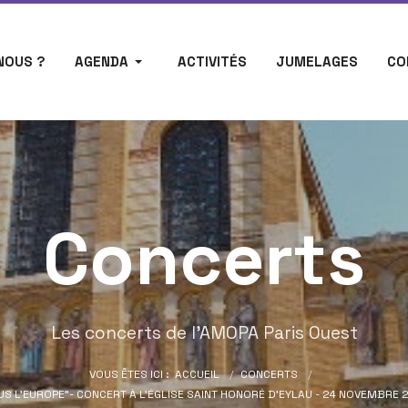
NOUS ?
AGENDA
ACTIVITÉS
JUMELAGES
CO
Concerts
Les concerts de l'AMOPA Paris Ouest
VOUS ÊTES ICI :
ACCUEIL
CONCERTS
US L'EUROPE"- CONCERT À L’ÉGLISE SAINT HONORÉ D’EYLAU - 24 NOVEMBRE 