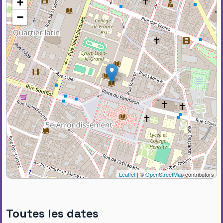
+
−
Leaflet
| ©
OpenStreetMap
contributors
Toutes les dates