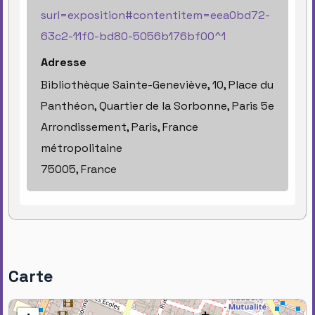
surl=exposition#contentitem=eea0bd72-
63c2-11f0-bd80-5056b176bf00^1
Adresse
Bibliothèque Sainte-Geneviève, 10, Place du
Panthéon, Quartier de la Sorbonne, Paris 5e
Arrondissement, Paris, France
métropolitaine
75005, France
Carte