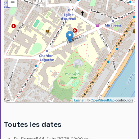
−
Leaflet
| ©
OpenStreetMap
contributors
Toutes les dates
Du
Samedi 14 Juin 2025
au