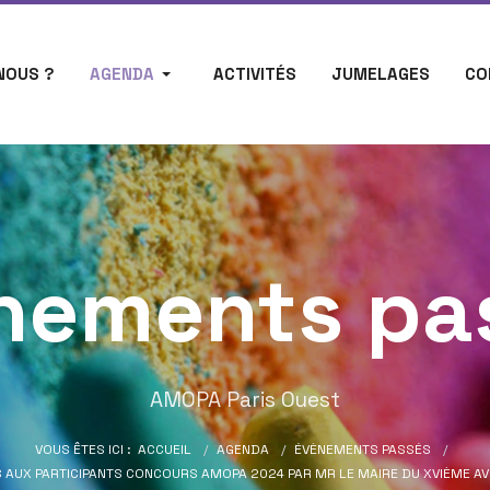
NOUS ?
AGENDA
ACTIVITÉS
JUMELAGES
CO
nements pa
AMOPA Paris Ouest
VOUS ÊTES ICI :
ACCUEIL
AGENDA
ÉVÈNEMENTS PASSÉS
 AUX PARTICIPANTS CONCOURS AMOPA 2024 PAR MR LE MAIRE DU XVIÈME 