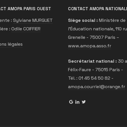
CT AMOPA PARIS OUEST
CONTACT AMOPA NATIONAL
ente :
Sylviane MURGUET
Siège social :
Ministère de
ière :
Odile COIFFIER
l’Éducation nationale, 110 r
Grenelle - 75007 Paris –
ns légales
www.amopa.asso.fr
Secrétariat national :
30 a
Félix-Faure - 75015 Paris -
Tél. : 01 45 54 50 82 -
amopa.courriel@orange.fr