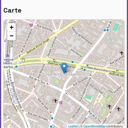
Carte
+
−
Leaflet
| ©
OpenStreetMap
contributors