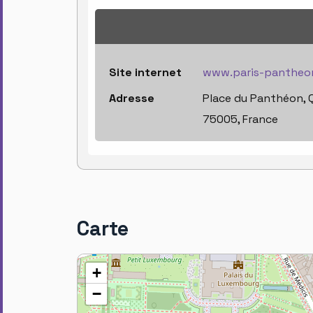
Site internet
www.paris-pantheon
Adresse
Place du Panthéon, Q
75005, France
Carte
+
−