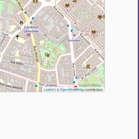
Leaflet
| ©
OpenStreetMap
contributors