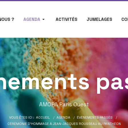
NOUS ?
AGENDA
ACTIVITÉS
JUMELAGES
CO
nements pa
AMOPA Paris Ouest
VOUS ÊTES ICI :
ACCUEIL
AGENDA
ÉVÈNEMENTS PASSÉS
CÉRÉMONIE D’HOMMAGE À JEAN-JACQUES ROUSSEAU AU PANTHÉON