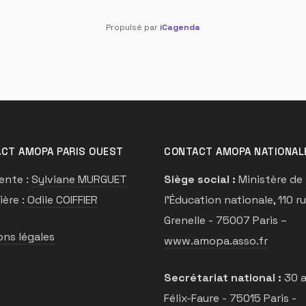
Propulsé par
iCagenda
CT AMOPA PARIS OUEST
CONTACT AMOPA NATIONAL
ente :
Sylviane MURGUET
Siège social :
Ministère de
ière :
Odile COIFFIER
l’Éducation nationale, 110 r
Grenelle - 75007 Paris –
ns légales
www.amopa.asso.fr
Secrétariat national :
30 a
Félix-Faure - 75015 Paris -