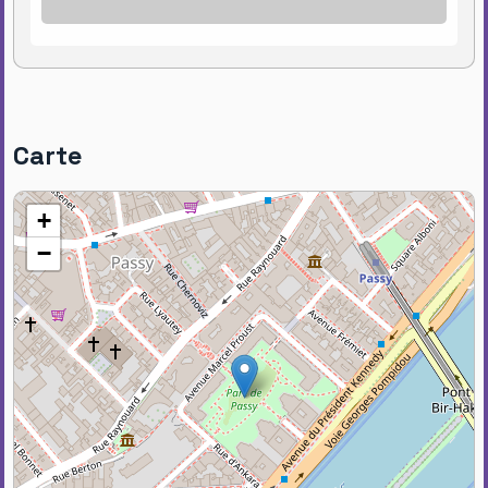
Carte
+
−