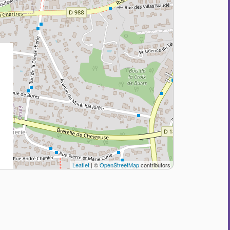
Leaflet
| ©
OpenStreetMap
contributors