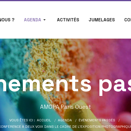
NOUS ?
AGENDA
ACTIVITÉS
JUMELAGES
CO
nements pa
AMOPA Paris Ouest
VOUS ÊTES ICI :
ACCUEIL
AGENDA
ÉVÈNEMENTS PASSÉS
CONFÉRENCE À DEUX VOIX DANS LE CADRE DE L’EXPOSITION PHOTOGRAPHIQU