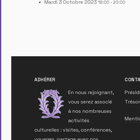
Mardi 3 Octobre 2023
18:00 - 20:00
ADHÉRER
CONTA
En nous rejoignant,
Présid
vous serez associé
Trésor
à nos nombreuses
Mentio
activités
culturelles : visites, conférences,
voyages, partage avec nos