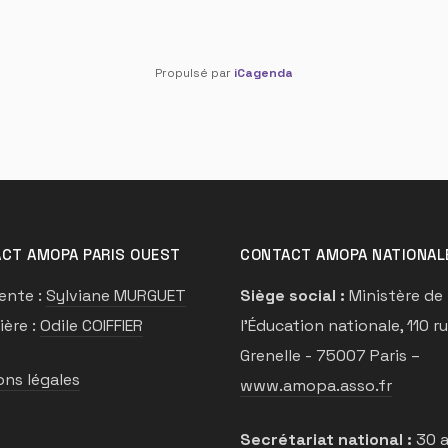
Propulsé par
iCagenda
CT AMOPA PARIS OUEST
CONTACT AMOPA NATIONAL
ente :
Sylviane MURGUET
Siège social :
Ministère de
ière :
Odile COIFFIER
l’Éducation nationale, 110 r
Grenelle - 75007 Paris –
ns légales
www.amopa.asso.fr
Secrétariat national :
30 a