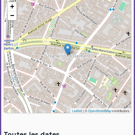
+
−
Leaflet
| ©
OpenStreetMap
contributors
Toutes les dates