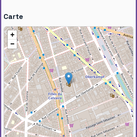
Carte
+
−