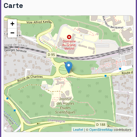
Carte
+
−
Leaflet
| ©
OpenStreetMap
contributors