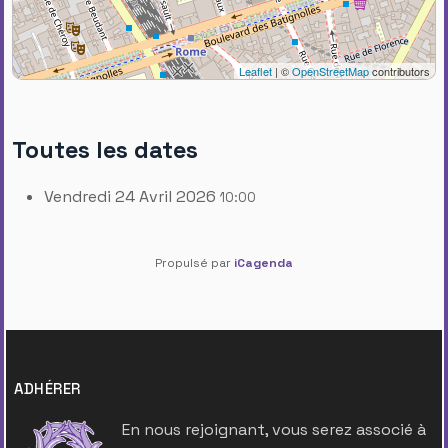
Leaflet
| ©
OpenStreetMap
contributors
Toutes les dates
Vendredi 24 Avril 2026
10:00
Propulsé par
iCagenda
ADHÉRER
En nous rejoignant, vous serez associé à