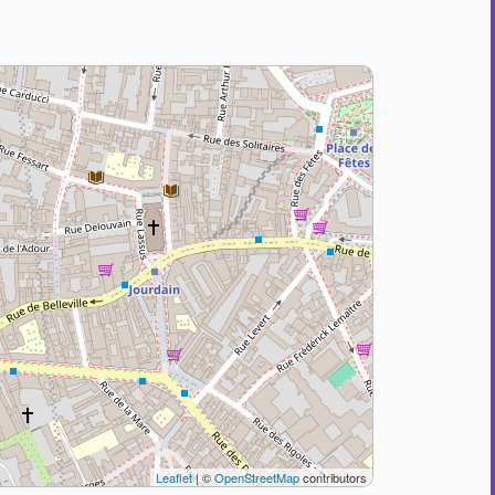
Leaflet
| ©
OpenStreetMap
contributors