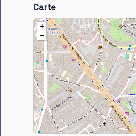
Carte
+
−