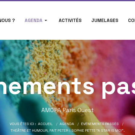
NOUS ?
AGENDA
ACTIVITÉS
JUMELAGES
CO
nements pa
AMOPA Paris Ouest
VOUS ÊTES ICI :
ACCUEIL
AGENDA
ÉVÈNEMENTS PASSÉS
THÉÂTRE ET HUMOUR, FAIT PÉTER ! SOPHIE PETTE "A STAR IS MOI".