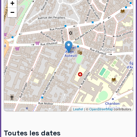
+
−
Leaflet
| ©
OpenStreetMap
contributors
Toutes les dates