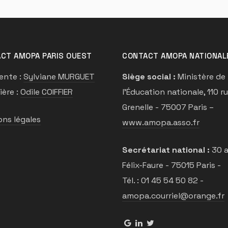
CT AMOPA PARIS OUEST
CONTACT AMOPA NATIONAL
ente :
Sylviane MURGUET
Siège social :
Ministère de
ière :
Odile COIFFIER
l’Éducation nationale, 110 r
Grenelle - 75007 Paris –
ns légales
www.amopa.asso.fr
Secrétariat national :
30 a
Félix-Faure - 75015 Paris -
Tél. : 01 45 54 50 82 -
amopa.courriel@orange.fr