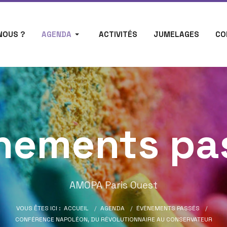
NOUS ?
AGENDA
ACTIVITÉS
JUMELAGES
CO
nements pa
AMOPA Paris Ouest
VOUS ÊTES ICI :
ACCUEIL
AGENDA
ÉVÈNEMENTS PASSÉS
CONFÉRENCE NAPOLÉON, DU RÉVOLUTIONNAIRE AU CONSERVATEUR