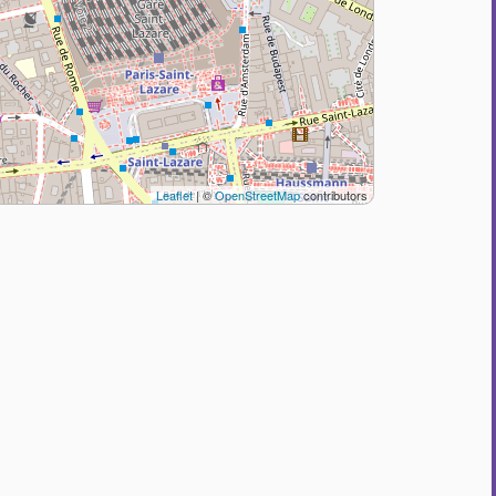
Leaflet
| ©
OpenStreetMap
contributors