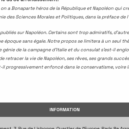
 on a Bonaparte héros de la République et Napoléon qui crée
mie des Sciences Morales et Politiques, dans la préface de 
publiés sur Napoléon. Certains sont trop admiratifs, d'autr
e époque sans égale. Notre propos se limitera à un seul th
 le génie de la campagne d'Italie et du consulat s'est-il eng
de retracer la vie de Napoléon, ses rêves, ses grands succès,
t-il progressivement enfoncé dans le conservatisme, voire l
INFORMATION
ment, 3, Rue de Lisbonne, Quartier de l'Europe, Paris 8e Arro