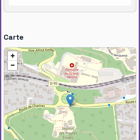
Carte
+
−