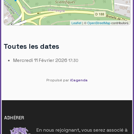
Leaflet
| ©
OpenStreetMap
contributors
Toutes les dates
Mercredi 11 Février 2026
17:30
Propulsé par
iCagenda
ADHÉRER
En nous rejoignant, vous serez associé à