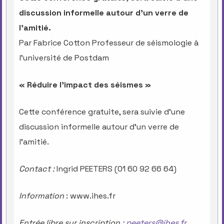
discussion informelle autour d’un verre de
l’amitié.
Par Fabrice Cotton Professeur de séismologie à
l’université de Postdam
« Réduire l’impact des séismes »
Cette conférence gratuite, sera suivie d’une
discussion informelle autour d’un verre de
l’amitié.
Conta
c
t
:
Ingrid PEETERS (01 60 92 66 64)
In
f
o
r
matio
n
: www.ihes.fr
E
n
t
r
é
e
l
i
br
e
s
u
r
i
n
s
c
r
i
p
t
i
o
n
:
peeters@ihes.fr