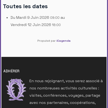
Toutes les dates
Du
Mardi 9 Juin 2026
au
09:00
Vendredi 12 Juin 2026
18:00
Propulsé par
iCagenda
ADHÉRER
En nous rejoignant, vous serez associé à
nos nombreuses activités culturelles :
visites, conférences, voyages, partage
avec nos partenaires, coopérations,