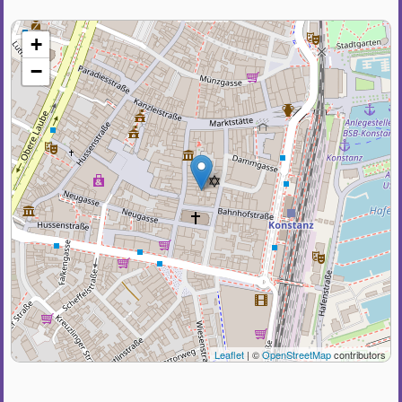
+
−
Leaflet
| ©
OpenStreetMap
contributors