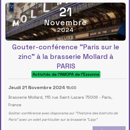
21
Novembre
2024
Gouter-conférence "Paris sur le
zinc" à la brasserie Mollard à
PARIS
Activités de l'AMOPA de l'Essonne
Jeudi 21 Novembre 2024
15:00
Brasserie Mollard, 115 rue Saint-Lazare 75008
-
Paris,
France
Goûter-conférence avec diaporama sur "l'histoire des bistrots de
Paris" avec un volet particulier sur la brasserie "Lipp"