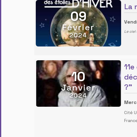
La 
09
Vendr
Février
Le ciel
2024
11e
10
déc
Janvier
?"
2024
Mercr
Cité U
Franc