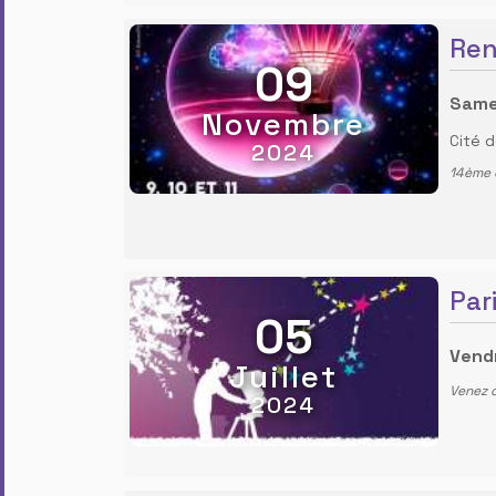
Ren
09
Same
Novembre
Cité d
2024
14ème é
Par
05
Vendr
Juillet
Venez o
2024