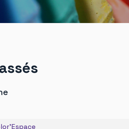
assés
he
lor'Espace