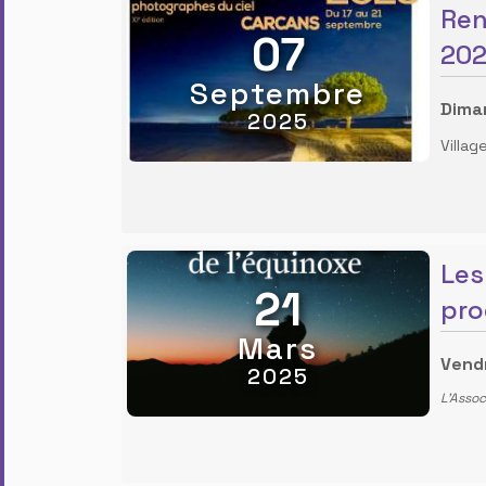
Ren
07
20
Septembre
Dima
2025
Villa
Les
21
pro
Mars
Vend
2025
L'Assoc