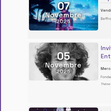
07
Vend
Novembre
Beffr
2025
Inv
05
Ent
Novembre
Merc
2025
Fonda
Thème :