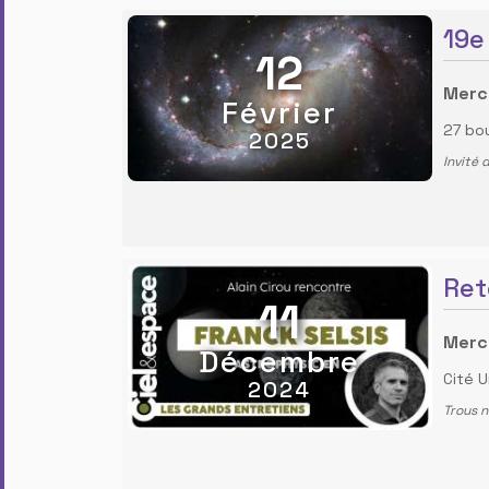
19e
12
Mercr
Février
27 bo
2025
Invité 
Ret
11
Merc
Décembre
Cité U
2024
Trous n