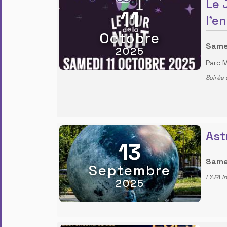
Le 
11
l'e
Octobre
Same
2025
Parc M
Soirée 
Ast
13
Same
Septembre
L'AFA i
2025