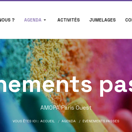
NOUS ?
AGENDA
ACTIVITÉS
JUMELAGES
CO
nements pa
AMOPA Paris Ouest
VOUS ÊTES ICI :
ACCUEIL
AGENDA
ÉVÈNEMENTS PASSÉS