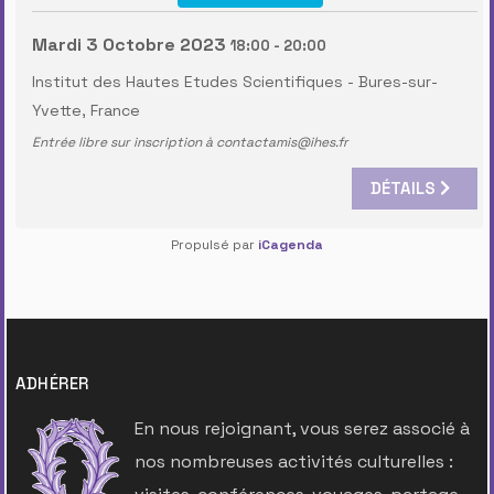
Mardi 3 Octobre 2023
18:00
-
20:00
Institut des Hautes Etudes Scientifiques
-
Bures-sur-
Yvette, France
Entrée libre sur inscription à contactamis@ihes.fr
DÉTAILS
Propulsé par
iCagenda
ADHÉRER
En nous rejoignant, vous serez associé à
nos nombreuses activités culturelles :