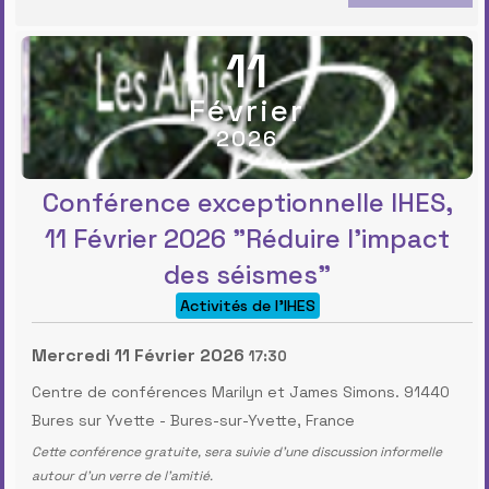
11
Février
2026
Conférence exceptionnelle IHES,
11 Février 2026 "Réduire l'impact
des séismes"
Activités de l'IHES
Mercredi 11 Février 2026
17:30
Centre de conférences Marilyn et James Simons. 91440
Bures sur Yvette
-
Bures-sur-Yvette, France
Cette conférence gratuite, sera suivie d’une discussion informelle
autour d’un verre de l’amitié.