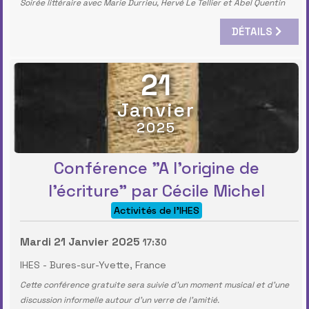
Soirée littéraire avec Marie Durrieu, Hervé Le Tellier et Abel Quentin
DÉTAILS
21
Janvier
2025
Conférence "A l'origine de
l'écriture" par Cécile Michel
Activités de l'IHES
Mardi 21 Janvier 2025
17:30
IHES
-
Bures-sur-Yvette, France
Cette conférence gratuite sera suivie d'un moment musical et d'une
discussion informelle autour d'un verre de l'amitié.