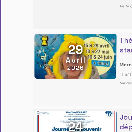
Visite 
Thé
29
star
Avril
Mercr
2026
Théâtr
Sur rés
Jou
24
dép