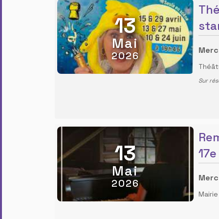
Thé
13
star
Mai
Merc
2026
Théâtr
Sur rés
Rem
13
17e
Mai
Merc
2026
Mairi