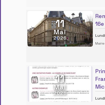
Rem
11
16e
Mai
Lundi
2026
Mairi
Pri
11
Fra
Mai
Mic
2026
Lundi