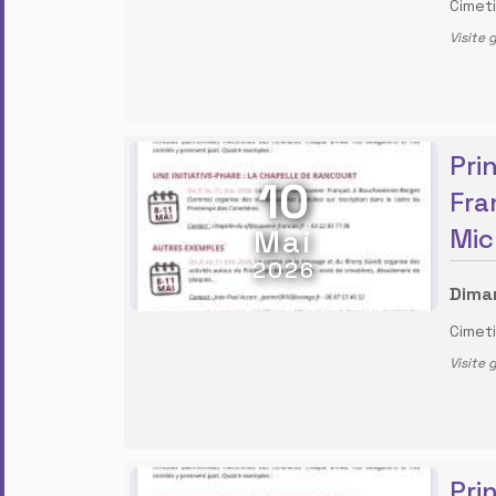
Cimet
Visite 
Pri
10
Fra
Mai
Mic
2026
Dima
Cimet
Visite 
Pri