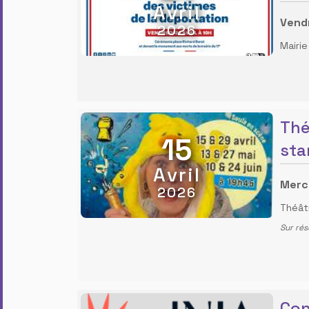
Avril
Vendr
2026
Mairie
Thé
15
star
Avril
Mercr
2026
Théâtr
Sur rés
Con