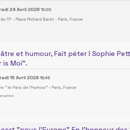
edi 24 Avril 2026
10:00
 du 17ᵉ - Place Richard Baret
-
Paris, France
âtre et humour, Fait péter ! Sophie Pet
 is Moi".
edi 15 Avril 2026
19:45
e " le Paris de l'Humour"
-
Paris, France
ervation.
cert "nous l'Europe" En l’honneur des