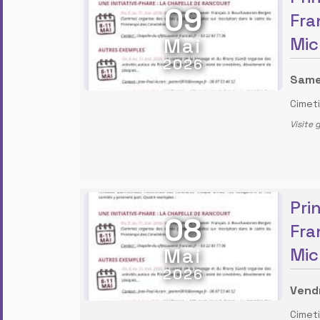
09
Fra
Mai
Mic
2026
Same
Cimet
Visite 
Pri
08
Fra
Mai
Mic
2026
Vend
Cimet