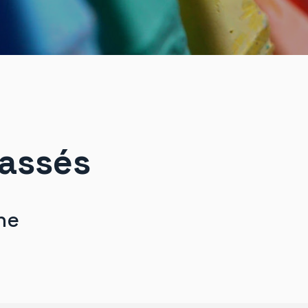
assés
he