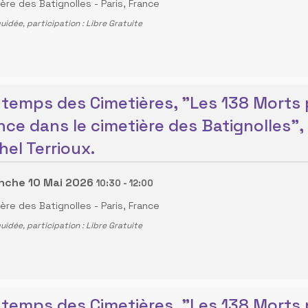
ière des Batignolles
-
Paris, France
guidée, participation : Libre Gratuite
ntemps des Cimetières, "Les 138 Morts 
nce dans le cimetière des Batignolles",
hel Terrioux.
nche 10 Mai 2026
10:30
-
12:00
ière des Batignolles
-
Paris, France
guidée, participation : Libre Gratuite
ntemps des Cimetières, "Les 138 Morts 