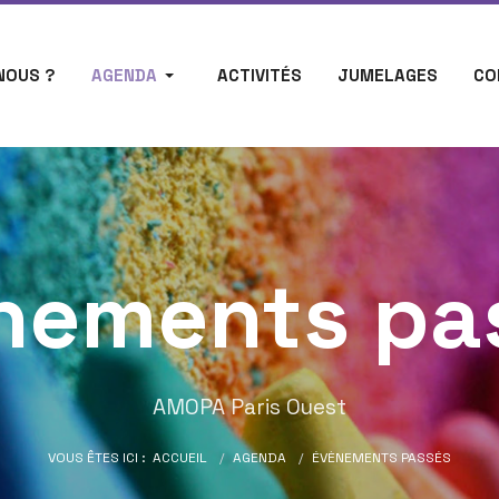
NOUS ?
AGENDA
ACTIVITÉS
JUMELAGES
CO
nements pa
AMOPA Paris Ouest
VOUS ÊTES ICI :
ACCUEIL
AGENDA
ÉVÈNEMENTS PASSÉS