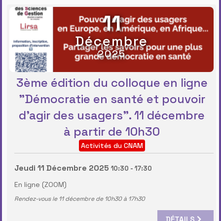
11
Décembre
2025
3ème édition du colloque en ligne
"Démocratie en santé et pouvoir
d’agir des usagers". 11 décembre
à partir de 10h30
Activités du CNAM
Jeudi 11 Décembre 2025
10:30
-
17:30
En ligne (ZOOM)
Rendez-vous le 11 décembre de 10h30 à 17h30
DÉTAILS