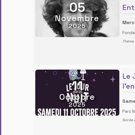
05
Ent
Novembre
Merc
2025
Fonda
Thème :
Le 
11
l'e
Octobre
Same
2025
Parc M
Soirée 