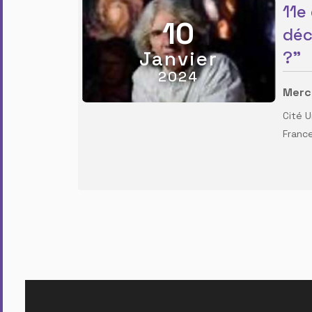
11e
10
déc
Janvier
?"
2024
Mercr
Cité U
Franc