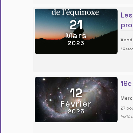
Les
21
pro
Mars
Vend
2025
L'Assoc
19e
12
Mercr
Février
27 bo
2025
Invité 