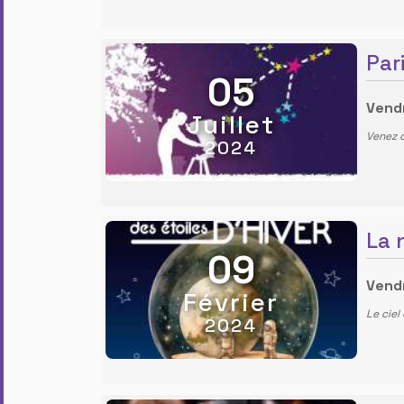
Par
05
Vendr
Juillet
Venez o
2024
La 
09
Vendr
Février
Le ciel
2024