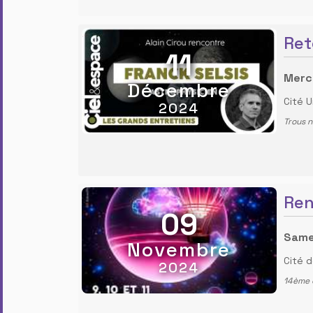
Ret
11
Merc
Décembre
Cité U
2024
Trous n
Ren
09
Same
Novembre
Cité d
2024
14ème é