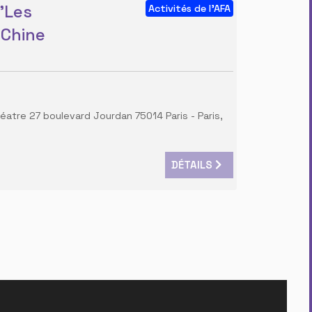
 "Les
Activités de l'AFA
 Chine
théatre 27 boulevard Jourdan 75014 Paris
-
Paris,
DÉTAILS