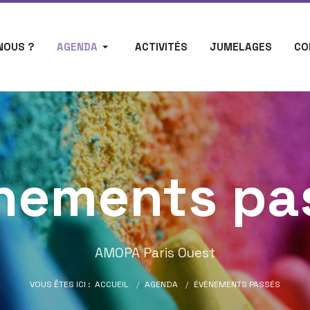
NOUS ?
AGENDA
ACTIVITÉS
JUMELAGES
CO
nements pa
AMOPA Paris Ouest
VOUS ÊTES ICI :
ACCUEIL
AGENDA
ÉVÈNEMENTS PASSÉS