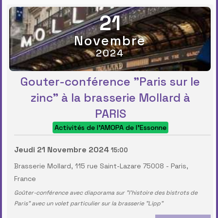
21
Novembre
2024
Gouter-conférence "Paris sur le
zinc" à la brasserie Mollard à
PARIS
Activités de l'AMOPA de l'Essonne
Jeudi 21 Novembre 2024
15:00
Brasserie Mollard, 115 rue Saint-Lazare 75008
-
Paris,
France
Goûter-conférence avec diaporama sur "l'histoire des bistrots de
Paris" avec un volet particulier sur la brasserie "Lipp"