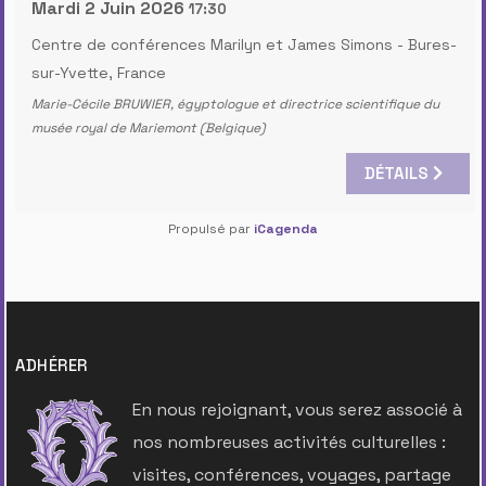
Mardi 2 Juin 2026
17:30
Centre de conférences Marilyn et James Simons
-
Bures-
sur-Yvette, France
Marie-Cécile BRUWIER, égyptologue et directrice scientifique du
musée royal de Mariemont (Belgique)
DÉTAILS
Propulsé par
iCagenda
ADHÉRER
En nous rejoignant, vous serez associé à
nos nombreuses activités culturelles :
visites, conférences, voyages, partage