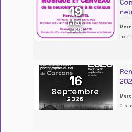
Con
19
neu
Mai
Mardi
2026
Instit
Ren
16
20
Septembre
Merc
2026
Carca