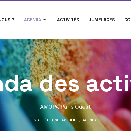
NOUS ?
AGENDA
ACTIVITÉS
JUMELAGES
CO
da des acti
AMOPA Paris Ouest
VOUS ÊTES ICI :
ACCUEIL
AGENDA