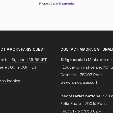
Propulsé par
iCagenda
CT AMOPA PARIS OUEST
CONTACT AMOPA NATIONAL
ente :
Sylviane MURGUET
Siège social :
Ministère de
ière :
Odile COIFFIER
l’Éducation nationale, 110 r
Grenelle - 75007 Paris –
ns légales
www.amopa.asso.fr
Secrétariat national :
30 a
Félix-Faure - 75015 Paris -
Tél. : 01 45 54 50 82 -