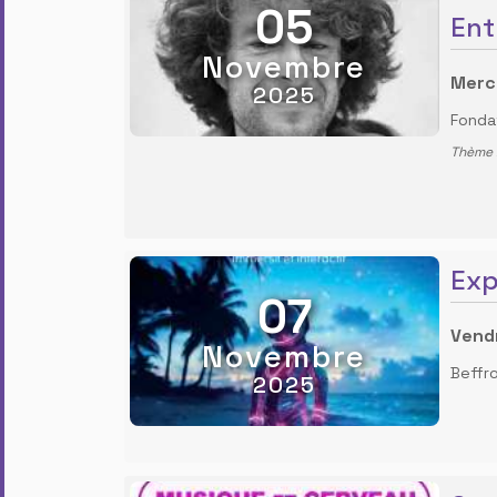
05
Ent
Novembre
Merc
2025
Fonda
Thème :
Exp
07
Vend
Novembre
Beffr
2025